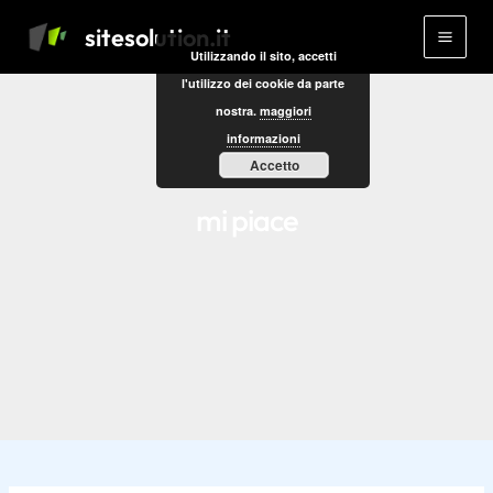
Vai
Main
sitesolution.it
al
Utilizzando il sito, accetti
Men
contenuto
l'utilizzo dei cookie da parte
nostra.
maggiori
informazioni
Accetto
mi piace