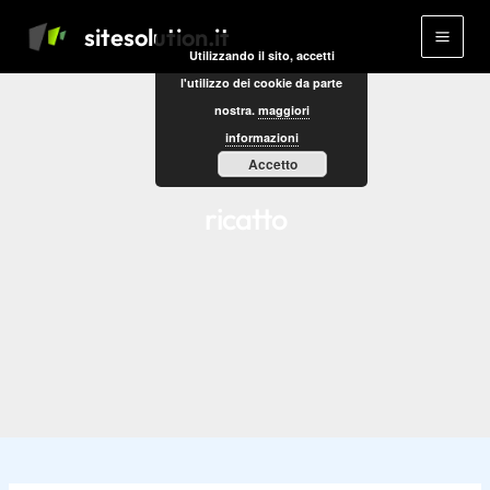
Vai
Main
sitesolution.it
al
Utilizzando il sito, accetti
Men
contenuto
l'utilizzo dei cookie da parte
nostra.
maggiori
informazioni
Accetto
ricatto