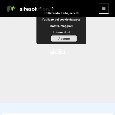
Vai
Main
sitesolution.it
al
Utilizzando il sito, accetti
Men
contenuto
l'utilizzo dei cookie da parte
nostra.
maggiori
informazioni
Accetto
sicilia