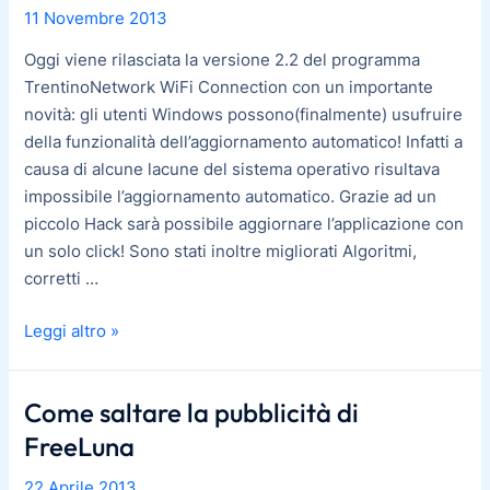
11 Novembre 2013
Arriva
la
Oggi viene rilasciata la versione 2.2 del programma
versione
TrentinoNetwork WiFi Connection con un importante
2.2
novità: gli utenti Windows possono(finalmente) usufruire
della funzionalità dell’aggiornamento automatico! Infatti a
causa di alcune lacune del sistema operativo risultava
impossibile l’aggiornamento automatico. Grazie ad un
piccolo Hack sarà possibile aggiornare l’applicazione con
un solo click! Sono stati inoltre migliorati Algoritmi,
corretti …
Leggi altro »
Come saltare la pubblicità di
FreeLuna
22 Aprile 2013