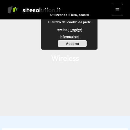
Vai
Paginazione
Main
sitesolution.it
al
degli
Utilizzando il sito, accetti
Men
contenuto
articoli
l'utilizzo dei cookie da parte
nostra.
maggiori
informazioni
Accetto
Wireless