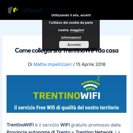
Vai
Navigazione
Main
sitesolution.it
al
articoli
Utilizzando il sito, accetti
Men
contenuto
l'utilizzo dei cookie da parte
nostra.
maggiori
informazioni
Accetto
Come collegarsi a TrentinoWiFi da casa
Di
Mattia Impellizzeri
/
15 Aprile 2018
TrentinoWiFi
è il servizio
WiFi
gratuito promosso dalla
Provincia autonoma di Trento
e
Trentino Network
. La