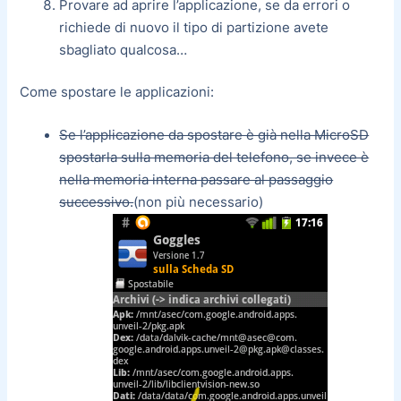
Provare ad aprire l’applicazione, se da errori o
richiede di nuovo il tipo di partizione avete
sbagliato qualcosa…
Come spostare le applicazioni:
Se l’applicazione da spostare è già nella MicroSD
spostarla sulla memoria del telefono, se invece è
nella memoria interna passare al passaggio
successivo.
(non più necessario)