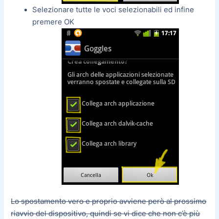
Selezionare tutte le voci selezionabili ed infine
premere OK
Lo spostamento vero e proprio avviene però al prossimo
riavvio del dispositivo, quindi se vi dice che non c’è più