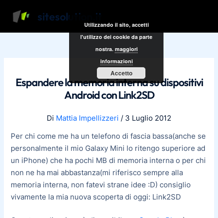
Vai
Navigazione
Main
sitesolution.it
al
articoli
Utilizzando il sito, accetti
Men
contenuto
l'utilizzo dei cookie da parte
nostra.
maggiori
informazioni
Accetto
Espandere la memoria interna su dispositivi
Android con Link2SD
Di
Mattia Impellizzeri
/
3 Luglio 2012
Per chi come me ha un telefono di fascia bassa(anche se
personalmente il mio Galaxy Mini lo ritengo superiore ad
un iPhone) che ha pochi MB di memoria interna o per chi
non ne ha mai abbastanza(mi riferisco sempre alla
memoria interna, non fatevi strane idee :D) consiglio
vivamente la mia nuova scoperta di oggi: Link2SD